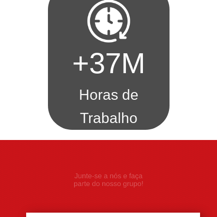
+38M
Horas de
Trabalho
Junte-se a nós e faça
parte do nosso grupo!